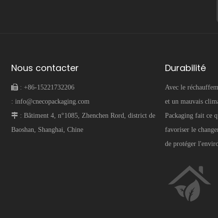
Nous contacter
Durabilité
 :
+86-15221732206
Avec le réchauffem
:
info@cnecopackaging.com
et un mauvais cli
 :
Bâtiment 4, n°1085, Zhenchen Rord, district de
Packaging fait ce q
Baoshan, Shanghai, Chine
favoriser le change
de protéger l'envi