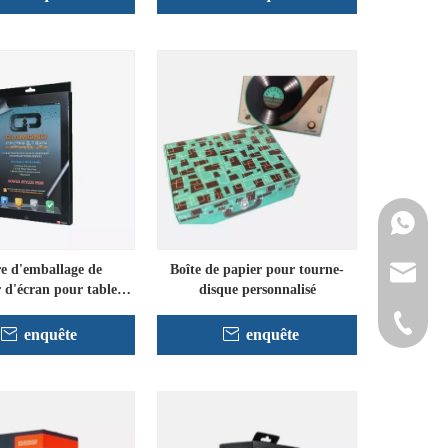
Contacte
e d'emballage de
Boîte de papier pour tourne-
info@cne
 d'écran pour tablette
disque personnalisé
/ Ipad
+86-152
enquête
enquête