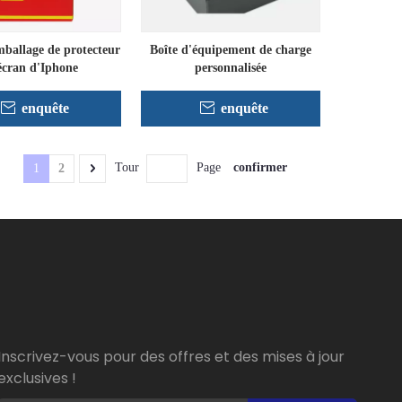
mballage de protecteur
Boîte d'équipement de charge
écran d'Iphone
personnalisée
enquête
enquête
confirmer
Tour
Page
1
2
Inscrivez-vous pour des offres et des mises à jour
exclusives !