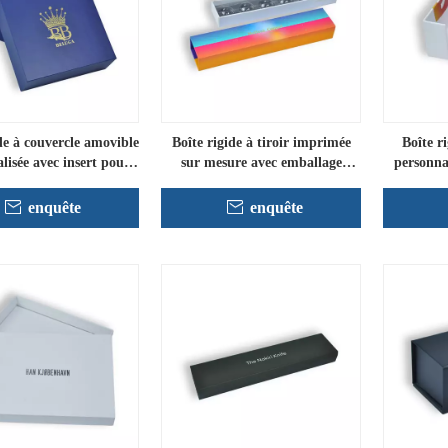
de à couvercle amovible
Boîte rigide à tiroir imprimée
Boîte r
lisée avec insert pour
sur mesure avec emballage
personna
ballage de luxe
d'insertion personnalisé
par
enquête
enquête