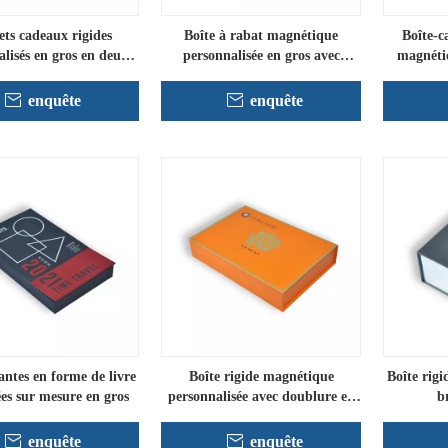
ets cadeaux rigides
Boîte à rabat magnétique
Boîte-c
lisés en gros en deux
personnalisée en gros avec
magnétiq
pièces
doublure
enquête
enquête
iantes en forme de livre
Boîte rigide magnétique
Boîte rig
es sur mesure en gros
personnalisée avec doublure en
b
carton
enquête
enquête