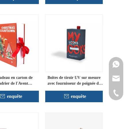
Contacte
cadeau en carton de
Boîtes de tiroir UV sur mesure
info@cne
ndrier de l'Avent
avec fournisseur de poignée de
personnalisé
ruban
+86-152
enquête
enquête