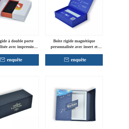
igide à double porte
Boîte rigide magnétique
lisée avec impression
personnalisée avec insert et
tielle et insert
impression recto-verso
enquête
enquête