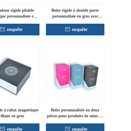
adeau rigide pliable
Boîte rigide à double porte
ue personnalisée en
personnalisée en gros avec
gros
doublure
enquête
enquête
ide à rabat magnétique
Boîte personnalisée en deux
rillant en gros
pièces pour produits de soins de
la peau
enquête
enquête