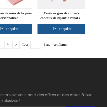
au de soins de la peau
Vente en gros de coffrets
personnalisée
cadeaux de bijoux à rabat en
flanelle personnalisés
enquête
enquête
confirmer
Tour
Page
..
9
Inscrivez-vous pour des offres et des mises à jour
exclusives !