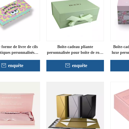
 forme de livre de cils
Boîte-cadeau pliante
Boîte-ca
iques personnalisés
personnalisée pour boîte de robe
luxe pers
ballage en gros
de mariée
enquête
enquête