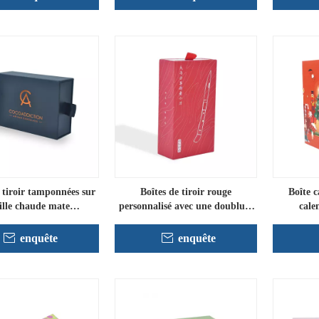
 tiroir tamponnées sur
Boîtes de tiroir rouge
Boîte 
ille chaude mate
personnalisé avec une doublure
cale
personnalisée
en gros
enquête
enquête