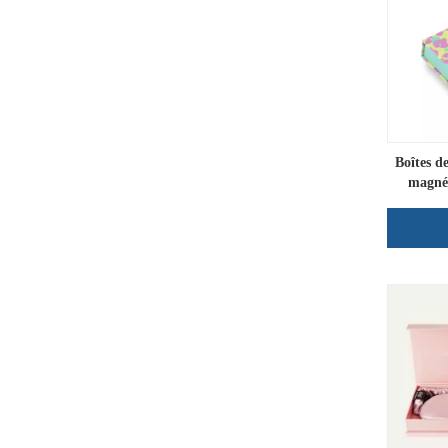
Boîtes de
magnét
Em