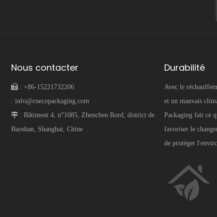
Nous contacter
Durabilité
 :
+86-15221732206
Avec le réchauffem
:
info@cnecopackaging.com
et un mauvais cli
 :
Bâtiment 4, n°1085, Zhenchen Rord, district de
Packaging fait ce q
Baoshan, Shanghai, Chine
favoriser le change
de protéger l'envi