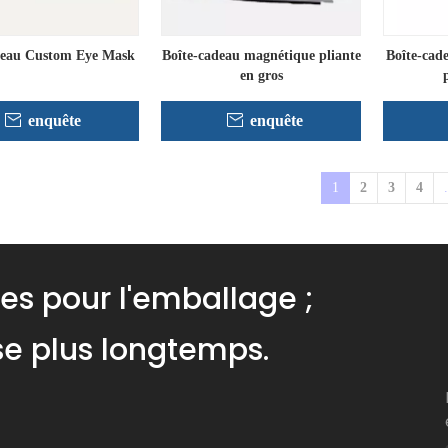
deau Custom Eye Mask
Boîte-cadeau magnétique pliante
Boîte-cade
en gros
enquête
enquête
»
1
2
3
4
.
ues pour l'emballage ;
ise plus longtemps.