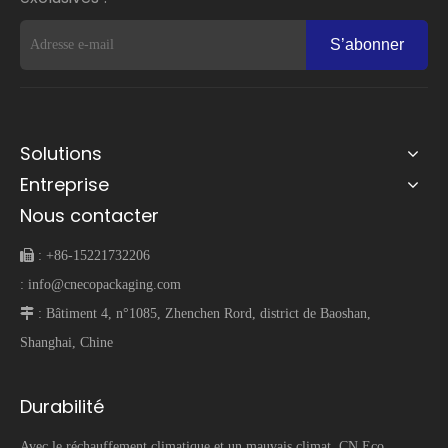
S’abonner
Solutions
Entreprise
Nous contacter
 :
+86-15221732206
:
info@cnecopackaging.com
 :
Bâtiment 4, n°1085, Zhenchen Rord, district de Baoshan,
Shanghai, Chine
Durabilité
Avec le réchauffement climatique et un mauvais climat, CN Eco