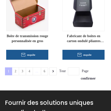
Boîte de transmission rouge
Fabricant de boîtes en
personnalisée en gros
carton ondulé pliantes
personnalisées
enquête
enquête
Tour
Page
1
2
3
4
...
6
confirmer
Fournir des solutions uniques