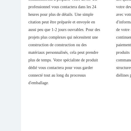
l'image
professionnel vous contactera dans les 24
votre de
ions et
heures pour plus de détails. Une simple
avec votr
r
citation peut être préparée et envoyée en
d'informa
aussi peu que 1-2 jours ouvrables. Pour des
de votre 
se e-
projets plus complexes qui nécessitent une
continuer
construction de construction ou des
paiement 
matériaux personnalisés, cela peut prendre
produits 
ement vos
plus de temps. Votre spécialiste de produit
commande
voyé
dédié vous contactera pour vous garder
structur
ge
connecté tout au long du processus
diélines 
vement,
d'emballage.
ne peut
 vous
à
ou
+86