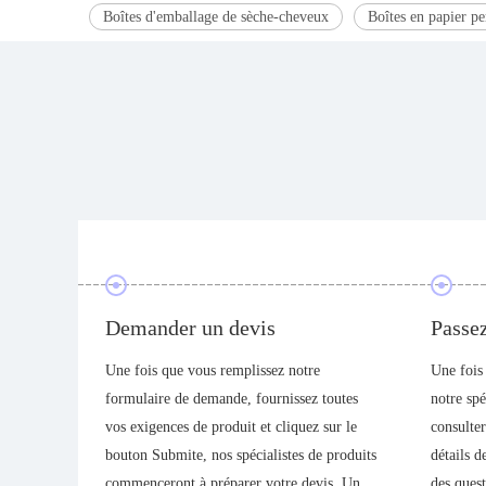
Boîtes d'emballage de sèche-cheveux
Boîtes en papier pe
Demander un devis
Passe
sée de
Une fois que vous remplissez notre
Une fois
és et
formulaire de demande, fournissez toutes
notre spé
lisés.
vos exigences de produit et cliquez sur le
consulter
s
bouton Submite, nos spécialistes de produits
détails d
le
commenceront à préparer votre devis. Un
des ques