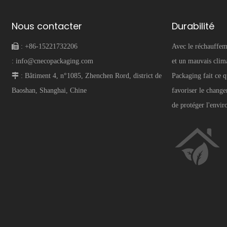
Nous contacter
Durabilité
 :
+86-15221732206
Avec le réchauffem
:
info@cnecopackaging.com
et un mauvais cli
 :
Bâtiment 4, n°1085, Zhenchen Rord, district de
Packaging fait ce q
Baoshan, Shanghai, Chine
favoriser le change
de protéger l'envi