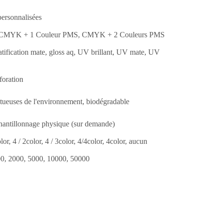
 personnalisées
, CMYK + 1 Couleur PMS, CMYK + 2 Couleurs PMS
tratification mate, gloss aq, UV brillant, UV mate, UV
foration
ctueuses de l'environnement, biodégradable
hantillonnage physique (sur demande)
lor, 4 / 2color, 4 / 3color, 4/4color, 4color, aucun
00, 2000, 5000, 10000, 50000