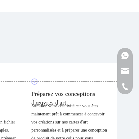
Contacte
info@cne
+86-152
Préparez vos conceptions
Comme
d'œuvres d'art
Stimulez votre créativité car vous êtes
Une fois
maintenant prêt à commencer à concevoir
product
n fichier
vos créations sur nos cartes d'art
commenc
mples,
personnalisées et à préparer une conception
nos spéc
 préparer
de produit de votre colis pour vous
maintien