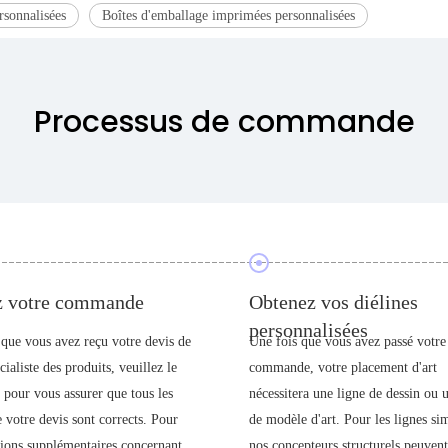
rsonnalisées
Boîtes d'emballage imprimées personnalisées
Processus de commande
z votre commande
Obtenez vos diélines
personnalisées
 que vous avez reçu votre devis de
Une fois que vous avez passé votre
cialiste des produits, veuillez le
commande, votre placement d'art
 pour vous assurer que tous les
nécessitera une ligne de dessin ou u
e votre devis sont corrects. Pour
de modèle d'art. Pour les lignes si
tions supplémentaires concernant
nos concepteurs structurels peuvent