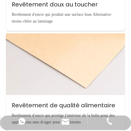
Revêtement doux au toucher
Revêtement d'encre qui produit une surface lisse.Alternative
moins chère au laminage
Revêtement de qualité alimentaire
Revêtement d'encre qui protège l'intérieur de la boîte pour des
applications sans danger pour les aliments
info@cnecopackaging.com
Contacter par WhatsApp
+86-15221732206