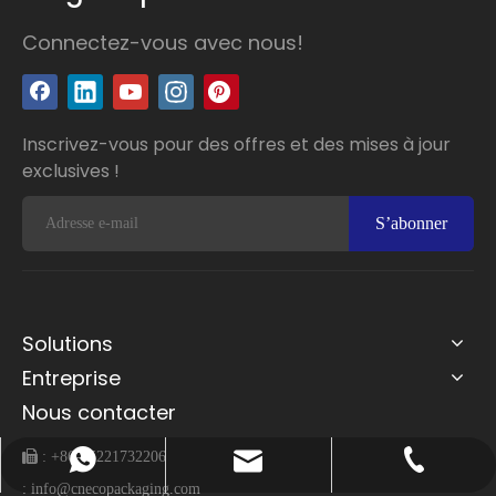
Connectez-vous avec nous!
Inscrivez-vous pour des offres et des mises à jour
exclusives !
S’abonner
Solutions
Entreprise
Nous contacter
 :
+86-15221732206
info@cnecopackaging.com
Contacter par WhatsApp
+86-15221732206
:
info@cnecopackaging.com