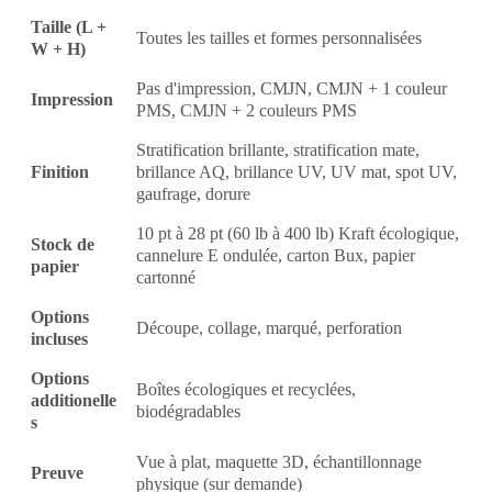
Taille (L +
Toutes les tailles et formes personnalisées
W + H)
Pas d'impression, CMJN, CMJN + 1 couleur
Impression
PMS, CMJN + 2 couleurs PMS
Stratification brillante, stratification mate,
Finition
brillance AQ, brillance UV, UV mat, spot UV,
gaufrage, dorure
10 pt à 28 pt (60 lb à 400 lb) Kraft écologique,
Stock de
cannelure E ondulée, carton Bux, papier
papier
cartonné
Options
Découpe, collage, marqué, perforation
incluses
Options
Boîtes écologiques et recyclées,
additionelle
biodégradables
s
Vue à plat, maquette 3D, échantillonnage
Preuve
physique (sur demande)