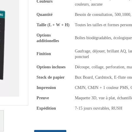
Couleurs
couleurs, aucune
Quantité
Besoin de consultation, 500,1000
Taille (L + W + H)
Toutes les tailles et formes person
Options
Boîtes biodégradables, écologiques
additionelles
Gaufrage, déjouer, brillant AQ, l
Finition
ponctuel
Options incluses
Découpe, collage, perforation, m
Stock de papier
Bux Board, Cardstock, E-flute on
Impression
CMJN, CMJN + 1 couleur PMS, CM
Preuve
Maquette 3D, vue à plat, échanti
Expédition
7-15 jours ouvrables, RUSH