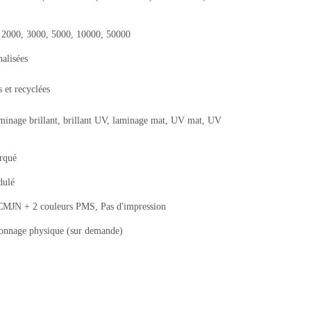
, 2000, 3000, 5000, 10000, 50000
nalisées
 et recyclées
aminage brillant, brillant UV, laminage mat, UV mat, UV
arqué
dulé
JN + 2 couleurs PMS, Pas d'impression
llonnage physique (sur demande)