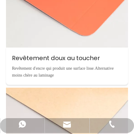
Revêtement doux au toucher
Revêtement d'encre qui produit une surface lisse.Alternative
moins chère au laminage
info@cnecopackaging.com
Contacter par WhatsApp
+86-15221732206