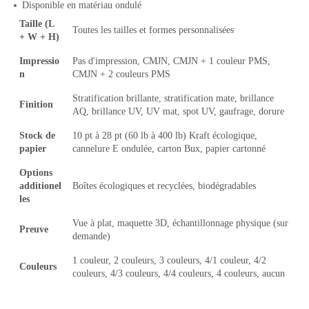
Disponible en matériau ondulé
Taille (L
Toutes les tailles et formes personnalisées
+ W + H)
Impressio
Pas d'impression, CMJN, CMJN + 1 couleur PMS,
n
CMJN + 2 couleurs PMS
Stratification brillante, stratification mate, brillance
Finition
AQ, brillance UV, UV mat, spot UV, gaufrage, dorure
Stock de
10 pt à 28 pt (60 lb à 400 lb) Kraft écologique,
papier
cannelure E ondulée, carton Bux, papier cartonné
Options
additionel
Boîtes écologiques et recyclées, biodégradables
les
Vue à plat, maquette 3D, échantillonnage physique (sur
Preuve
demande)
1 couleur, 2 couleurs, 3 couleurs, 4/1 couleur, 4/2
Couleurs
couleurs, 4/3 couleurs, 4/4 couleurs, 4 couleurs, aucun