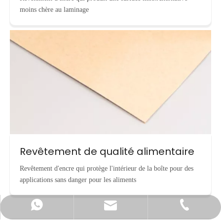
moins chère au laminage
Revêtement de qualité alimentaire
Revêtement d'encre qui protège l'intérieur de la boîte pour des
applications sans danger pour les aliments
info@cnecopackaging.com
Contacter par WhatsApp
+86-15221732206