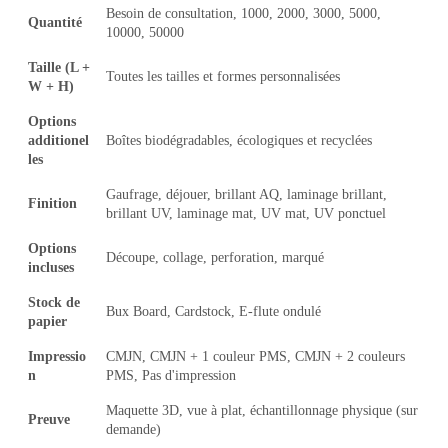
Besoin de consultation, 1000, 2000, 3000, 5000,
Quantité
10000, 50000
Taille (L +
Toutes les tailles et formes personnalisées
W + H)
Options
additionel
Boîtes biodégradables, écologiques et recyclées
les
Gaufrage, déjouer, brillant AQ, laminage brillant,
Finition
brillant UV, laminage mat, UV mat, UV ponctuel
Options
Découpe, collage, perforation, marqué
incluses
Stock de
Bux Board, Cardstock, E-flute ondulé
papier
Impressio
CMJN, CMJN + 1 couleur PMS, CMJN + 2 couleurs
n
PMS, Pas d'impression
Maquette 3D, vue à plat, échantillonnage physique (sur
Preuve
demande)