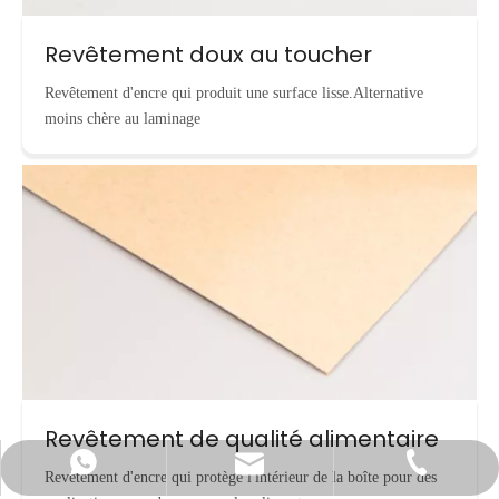
Revêtement doux au toucher
Revêtement d'encre qui produit une surface lisse.Alternative
moins chère au laminage
Revêtement de qualité alimentaire
info@cnecopackaging.com
Contacter par WhatsApp
+86-15221732206
Revêtement d'encre qui protège l'intérieur de la boîte pour des