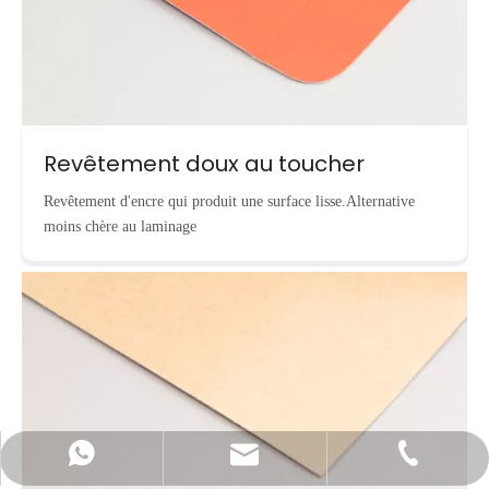
Revêtement doux au toucher
Revêtement d'encre qui produit une surface lisse.Alternative
moins chère au laminage
info@cnecopackaging.com
Contacter par WhatsApp
+86-15221732206