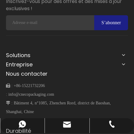
Inscrivez-vous pour des offres et des mises à jour
exclusives !
S’abonner
Solutions
Entreprise
Nous contacter
 :
+86-15221732206
:
info@cnecopackaging.com
 :
Bâtiment 4, n°1085, Zhenchen Rord, district de Baoshan,
Shanghai, Chine
info@cnecopackaging.com
Contacter par WhatsApp
+86-15221732206
Durabilité