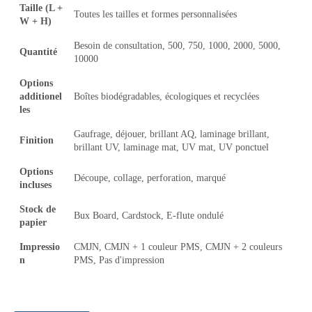
Taille (L +
Toutes les tailles et formes personnalisées
W + H)
Besoin de consultation, 500, 750, 1000, 2000, 5000,
Quantité
10000
Options
additionel
Boîtes biodégradables, écologiques et recyclées
les
Gaufrage, déjouer, brillant AQ, laminage brillant,
Finition
brillant UV, laminage mat, UV mat, UV ponctuel
Options
Découpe, collage, perforation, marqué
incluses
Stock de
Bux Board, Cardstock, E-flute ondulé
papier
Impressio
CMJN, CMJN + 1 couleur PMS, CMJN + 2 couleurs
n
PMS, Pas d'impression