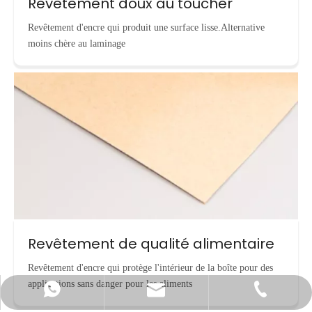
Revêtement doux au toucher
Revêtement d'encre qui produit une surface lisse.Alternative
moins chère au laminage
Revêtement de qualité alimentaire
Revêtement d'encre qui protège l'intérieur de la boîte pour des
applications sans danger pour les aliments
info@cnecopackaging.com
Contacter par WhatsApp
+86-15221732206