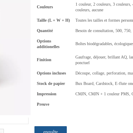
1 couleur, 2 couleurs, 3 couleurs, 
Couleurs
couleurs, aucune
Taille (L + W + H)
Toutes les tailles et formes person
Quantité
Besoin de consultation, 500, 750
Options
Boîtes biodégradables, écologiques
additionelles
Gaufrage, déjouer, brillant AQ, l
Finition
ponctuel
Options incluses
Découpe, collage, perforation, m
Stock de papier
Bux Board, Cardstock, E-flute on
Impression
CMJN, CMJN + 1 couleur PMS, CM
Preuve
enquête