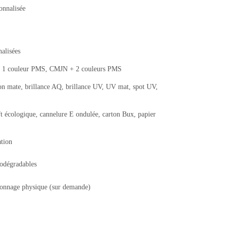
onnalisée
nalisées
 1 couleur PMS, CMJN + 2 couleurs PMS
ation mate, brillance AQ, brillance UV, UV mat, spot UV,
ft écologique, cannelure E ondulée, carton Bux, papier
ation
iodégradables
llonnage physique (sur demande)