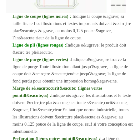
Ligne de coupe (lignes noires) :
Indique la coupe &agrave; sa
taille finale.Les illustrations et textes importants doivent &ecirc;tre
plac&eacute;s &agrave; au moins 0,125 pouce &agrave;
l’int&eacute;rieur de la ligne de coupe.
Ligne de pli (lignes rouges) :
Indique o&ugrave; le produit doit
&ecirc;tre pli&eacute;.
Ligne de purge (lignes vertes) :
Indique o&ugrave; se trouve la
ligne de purge.Toute illustration allant jusqu'&agrave; la ligne de
coupe doit &ecirc;tre &eacute;tendue jusqu'&agrave; la ligne de
fond perdu pour obtenir une impression homog&egrave;ne.
Marge de s&eacute;curit&eacute; (lignes vertes
pointill&eacute;es) :
Indique o&ugrave; les illustrations et le texte
doivent &ecirc;tre plac&eacute;s en toute s&eacute;curit&eacute;
&agrave; l’int&eacute;rieur.En tant que norme industrielle, toutes
les illustrations doivent &ecirc;tre plac&eacute;es &agrave; au
moins 0,125 pouce de la ligne de coupe, sauf si votre conception est
intentionnelle.
Perforation (lignes noires pointill&eacute;es) :
La ligne de