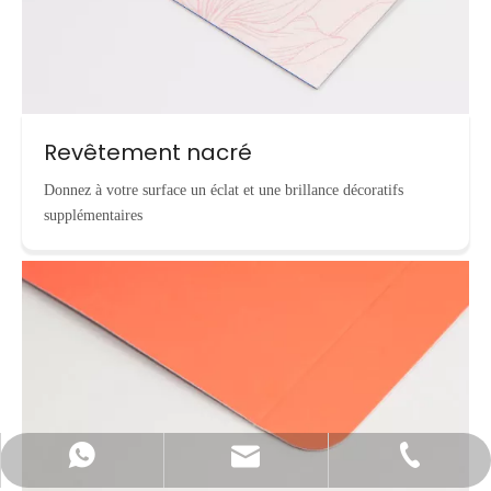
Revêtement nacré
Donnez à votre surface un éclat et une brillance décoratifs
supplémentaires
info@cnecopackaging.com
Contacter par WhatsApp
+86-15221732206