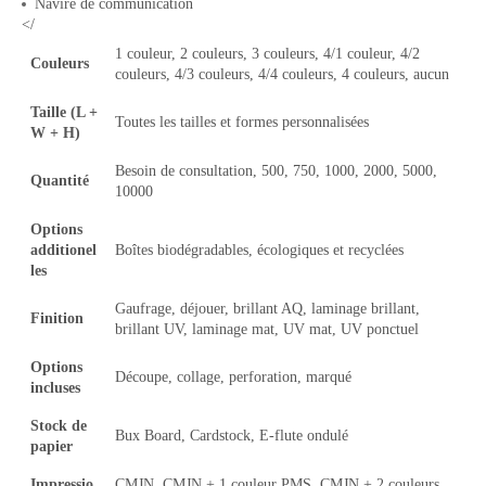
Navire de communication
</
1 couleur, 2 couleurs, 3 couleurs, 4/1 couleur, 4/2
Couleurs
couleurs, 4/3 couleurs, 4/4 couleurs, 4 couleurs, aucun
Taille (L +
Toutes les tailles et formes personnalisées
W + H)
Besoin de consultation, 500, 750, 1000, 2000, 5000,
Quantité
10000
Options
additionel
Boîtes biodégradables, écologiques et recyclées
les
Gaufrage, déjouer, brillant AQ, laminage brillant,
Finition
brillant UV, laminage mat, UV mat, UV ponctuel
Options
Découpe, collage, perforation, marqué
incluses
Stock de
Bux Board, Cardstock, E-flute ondulé
papier
Impressio
CMJN, CMJN + 1 couleur PMS, CMJN + 2 couleurs