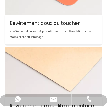
Revêtement doux au toucher
Revêtement d'encre qui produit une surface lisse.Alternative
moins chère au laminage
info@cnecopackaging.com
Contacter par WhatsApp
+86-15221732206
Revêtement de qualité alimentaire