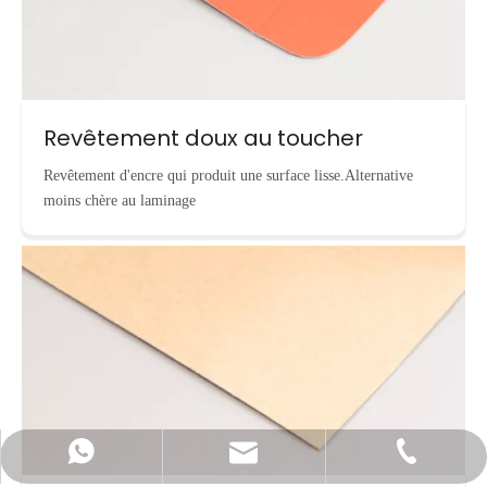
Revêtement doux au toucher
Revêtement d'encre qui produit une surface lisse.Alternative
moins chère au laminage
info@cnecopackaging.com
Contacter par WhatsApp
+86-15221732206