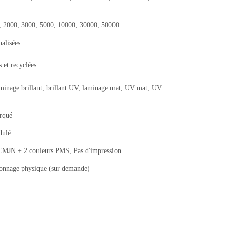
0, 2000, 3000, 5000, 10000, 30000, 50000
nalisées
 et recyclées
aminage brillant, brillant UV, laminage mat, UV mat, UV
arqué
dulé
JN + 2 couleurs PMS, Pas d'impression
llonnage physique (sur demande)