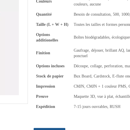
Couleurs
couleurs, aucune
Quantité
Besoin de consultation, 500, 100
Taille (L + W + H)
Toutes les tailles et formes person
Options
Boîtes biodégradables, écologiques
additionelles
Gaufrage, déjouer, brillant AQ, l
Finition
ponctuel
Options incluses
Découpe, collage, perforation, m
Stock de papier
Bux Board, Cardstock, E-flute on
Impression
CMJN, CMJN + 1 couleur PMS, CM
Preuve
Maquette 3D, vue à plat, échanti
Expédition
7-15 jours ouvrables, RUSH