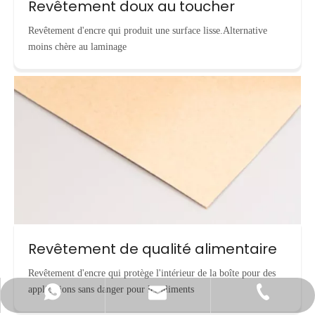
Revêtement doux au toucher
Revêtement d'encre qui produit une surface lisse.Alternative
moins chère au laminage
Revêtement de qualité alimentaire
Revêtement d'encre qui protège l'intérieur de la boîte pour des
applications sans danger pour les aliments
info@cnecopackaging.com
Contacter par WhatsApp
+86-15221732206