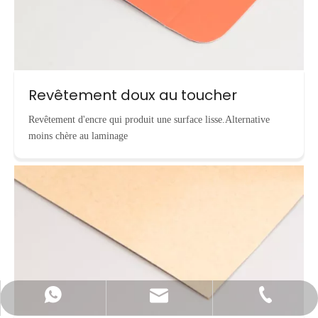
Revêtement doux au toucher
Revêtement d'encre qui produit une surface lisse.Alternative
moins chère au laminage
info@cnecopackaging.com
Contacter par WhatsApp
+86-15221732206