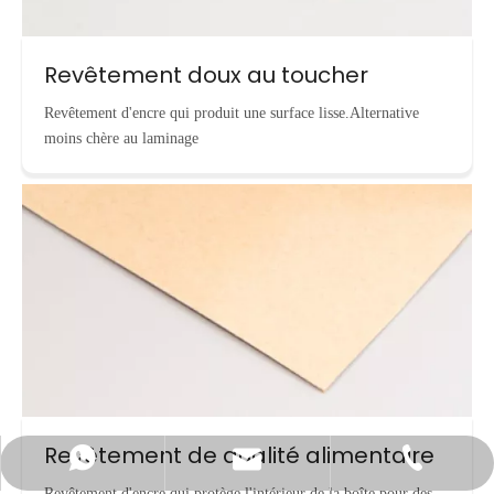
Revêtement doux au toucher
Revêtement d'encre qui produit une surface lisse.Alternative
moins chère au laminage
Revêtement de qualité alimentaire
info@cnecopackaging.com
Contacter par WhatsApp
+86-15221732206
Revêtement d'encre qui protège l'intérieur de la boîte pour des