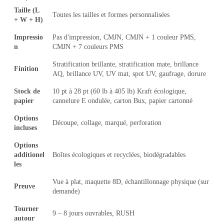
Taille (L
Toutes les tailles et formes personnalisées
+ W + H)
Impressio
Pas d'impression, CMJN, CMJN + 1 couleur PMS,
n
CMJN + 7 couleurs PMS
Stratification brillante, stratification mate, brillance
Finition
AQ, brillance UV, UV mat, spot UV, gaufrage, dorure
Stock de
10 pt à 28 pt (60 lb à 405 lb) Kraft écologique,
papier
cannelure E ondulée, carton Bux, papier cartonné
Options
Découpe, collage, marqué, perforation
incluses
Options
additionel
Boîtes écologiques et recyclées, biodégradables
les
Vue à plat, maquette 8D, échantillonnage physique (sur
Preuve
demande)
Tourner
9 – 8 jours ouvrables, RUSH
autour