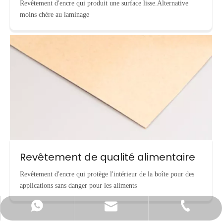
Revêtement d'encre qui produit une surface lisse.Alternative
moins chère au laminage
Revêtement de qualité alimentaire
Revêtement d'encre qui protège l'intérieur de la boîte pour des
applications sans danger pour les aliments
info@cnecopackaging.com
Contacter par WhatsApp
+86-15221732206