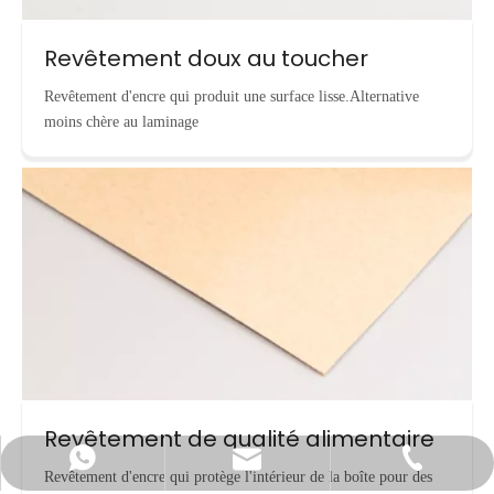
Revêtement doux au toucher
Revêtement d'encre qui produit une surface lisse.Alternative
moins chère au laminage
Revêtement de qualité alimentaire
info@cnecopackaging.com
Contacter par WhatsApp
+86-15221732206
Revêtement d'encre qui protège l'intérieur de la boîte pour des